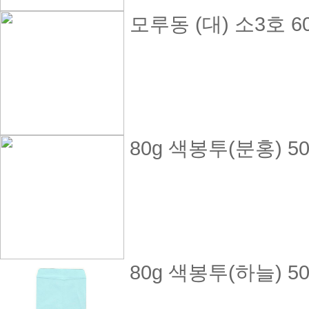
모루동 (대) 소3호 6
80g 색봉투(분홍) 
80g 색봉투(하늘) 