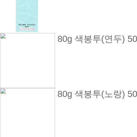
80g 색봉투(연두) 
80g 색봉투(노랑) 