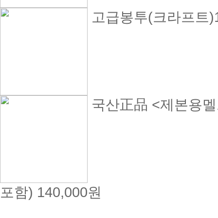
고급봉투(크라프트)12
국산正品 <제본용멜트>
포함)
140,000원