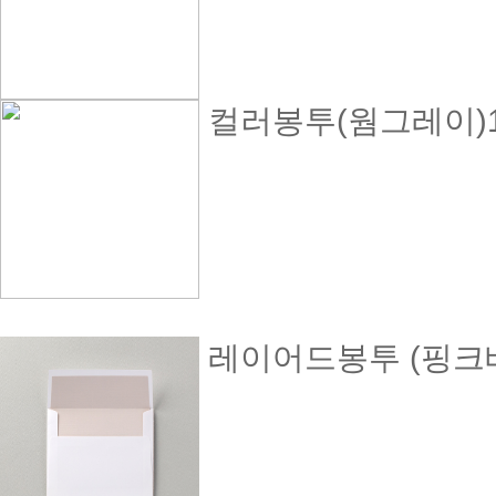
컬러봉투(웜그레이)14
레이어드봉투 (핑크베이