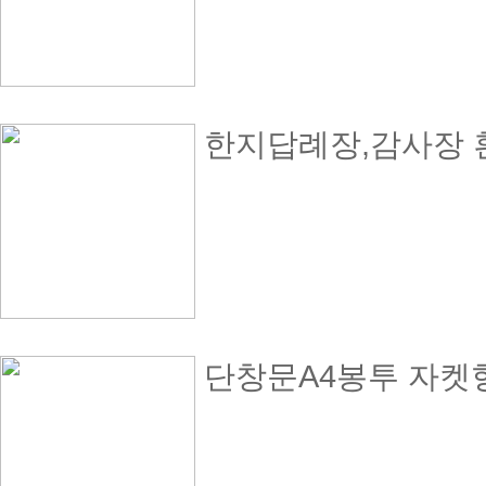
한지답례장,감사장 흰색
단창문A4봉투 자켓형